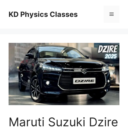
Skip
to
KD Physics Classes
Menu
content
Maruti Suzuki Dzire