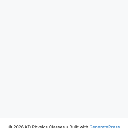
© 2026 KD Physics Classes
• Built with
GeneratePress