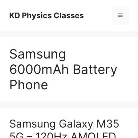
Skip
to
KD Physics Classes
Menu
content
Samsung
6000mAh Battery
Phone
Samsung Galaxy M35
5G – 120Hz AMOLED