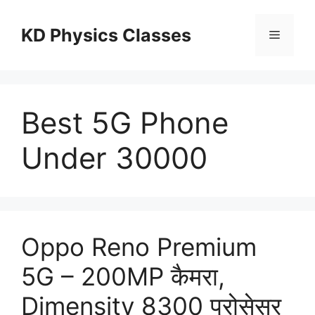
Skip
to
KD Physics Classes
Menu
content
Best 5G Phone
Under 30000
Oppo Reno Premium
5G – 200MP कैमरा,
Dimensity 8300 प्रोसेसर