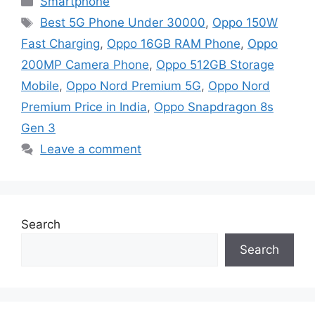
Smartphone
Tags
Best 5G Phone Under 30000
,
Oppo 150W
Fast Charging
,
Oppo 16GB RAM Phone
,
Oppo
200MP Camera Phone
,
Oppo 512GB Storage
Mobile
,
Oppo Nord Premium 5G
,
Oppo Nord
Premium Price in India
,
Oppo Snapdragon 8s
Gen 3
Leave a comment
Search
Search